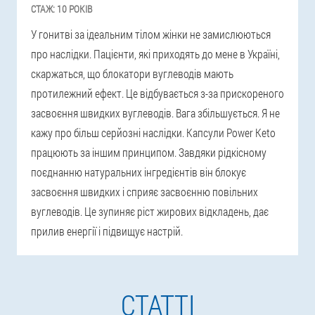
СТАЖ:
10 РОКІВ
У гонитві за ідеальним тілом жінки не замислюються
про наслідки. Пацієнти, які приходять до мене в Україні,
скаржаться, що блокатори вуглеводів мають
протилежний ефект. Це відбувається з-за прискореного
засвоєння швидких вуглеводів. Вага збільшується. Я не
кажу про більш серйозні наслідки. Капсули Power Keto
працюють за іншим принципом. Завдяки рідкісному
поєднанню натуральних інгредієнтів він блокує
засвоєння швидких і сприяє засвоєнню повільних
вуглеводів. Це зупиняє ріст жирових відкладень, дає
прилив енергії і підвищує настрій.
СТАТТІ