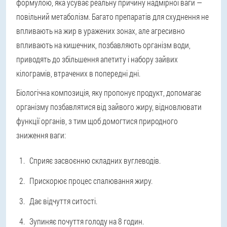
формулою, яка усуває реальну причину надмірної ваги —
повільний метаболізм. Багато препаратів для схуднення не
впливають на жир в уражених зонах, але агресивно
впливають на кишечник, позбавляють організм води,
приводять до збільшення апетиту і набору зайвих
кілограмів, втрачених в попередні дні.
Біологічна композиція, яку пропонує продукт, допомагає
організму позбавлятися від зайвого жиру, відновлювати
функції органів, з тим щоб домогтися природного
зниження ваги:
Сприяє засвоєнню складних вуглеводів.
Прискорює процес спалювання жиру.
Дає відчуття ситості.
Зупиняє почуття голоду на 8 годин.