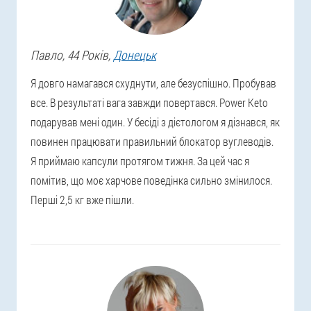
Павло
, 44 Років,
Донецьк
Я довго намагався схуднути, але безуспішно. Пробував
все. В результаті вага завжди повертався. Power Keto
подарував мені один. У бесіді з дієтологом я дізнався, як
повинен працювати правильний блокатор вуглеводів.
Я приймаю капсули протягом тижня. За цей час я
помітив, що моє харчове поведінка сильно змінилося.
Перші 2,5 кг вже пішли.