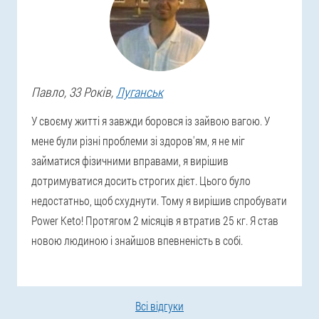
Павло
, 33 Років,
Луганськ
У своєму житті я завжди боровся із зайвою вагою. У
мене були різні проблеми зі здоров'ям, я не міг
займатися фізичними вправами, я вирішив
дотримуватися досить строгих дієт. Цього було
недостатньо, щоб схуднути. Тому я вирішив спробувати
Power Keto! Протягом 2 місяців я втратив 25 кг. Я став
новою людиною і знайшов впевненість в собі.
Всі відгуки